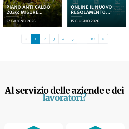
PIANO ANTI CALDO
ONLINE IL NUOVO
2026: MISURE
REGOLAMENTO
IMMEDIATE PER LA
EBLART 2026!
23 GIUGNO 2026
15 GIUGNO 2026
SICUREZZA DEI
LAVORATORI
«
1
2
3
4
5
...
10
»
Al servizio delle aziende e dei
lavoratori?