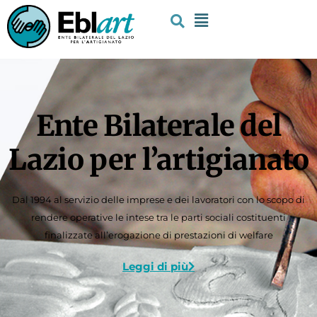
Ente Bilaterale del
Lazio per l’artigianato
Dal 1994 al servizio delle imprese e dei lavoratori con lo scopo di
rendere operative le intese tra le parti sociali costituenti
finalizzate all’erogazione di prestazioni di welfare
Leggi di più