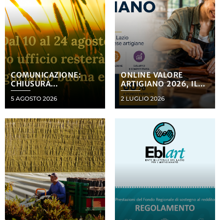
COMUNICAZIONE:
ONLINE VALORE
CHIUSURA
ARTIGIANO 2026, IL
DELL’UFFICIO PER LA
BANDO DELLA
5 AGOSTO 2026
2 LUGLIO 2026
PAUSA ESTIVA
REGIONE LAZIO VOLTO
A SOSTENERE LA
CRESCITA DELLE
IMPRESE ARTIGIANE