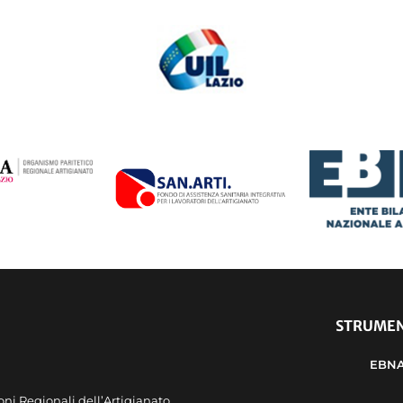
STRUMEN
EBN
oni Regionali dell’Artigianato