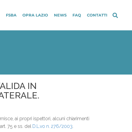
FSBA
OPRA LAZIO
NEWS
FAQ
CONTATTI
ALIDA IN
ATERALE.
rnisce, ai propri ispettori, alcuni chiarimenti
’art. 75 e ss. del
D.L.vo n. 276/2003
.