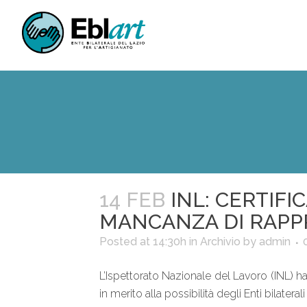
14 FEB
INL: CERTIFI
MANCANZA DI RAPPR
Posted at 14:30h
in
Archivio
by
admin
L’Ispettorato Nazionale del Lavoro (INL) 
in merito alla possibilità degli Enti bilaterali