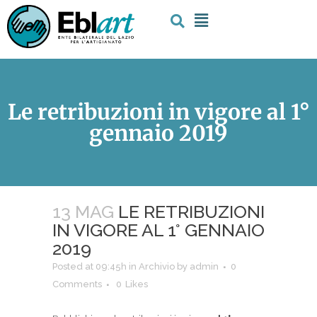
Le retribuzioni in vigore al 1°
gennaio 2019
13 MAG
LE RETRIBUZIONI
IN VIGORE AL 1° GENNAIO
2019
Posted at 09:45h
in
Archivio
by
admin
0
Comments
0
Likes