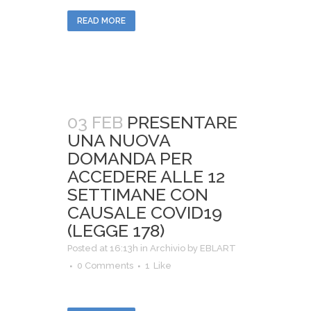
READ MORE
03 FEB
PRESENTARE
UNA NUOVA
DOMANDA PER
ACCEDERE ALLE 12
SETTIMANE CON
CAUSALE COVID19
(LEGGE 178)
Posted at 16:13h
in
Archivio
by
EBLART
0 Comments
1
Like