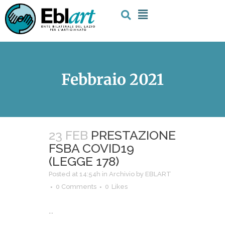
Febbraio 2021
23 FEB
PRESTAZIONE
FSBA COVID19
(LEGGE 178)
Posted at 14:54h
in
Archivio
by
EBLART
0 Comments
0
Likes
...