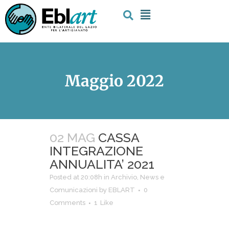
Maggio 2022
02 MAG
CASSA
INTEGRAZIONE
ANNUALITA’ 2021
Posted at 20:08h
in
Archivio
,
News e
Comunicazioni
by
EBLART
0
Comments
1
Like