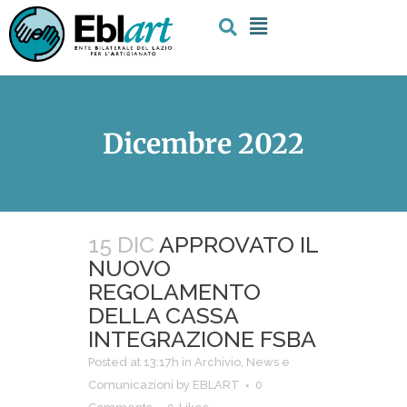
Dicembre 2022
15 DIC
APPROVATO IL
NUOVO
REGOLAMENTO
DELLA CASSA
INTEGRAZIONE FSBA
Posted at 13:17h
in
Archivio
,
News e
Comunicazioni
by
EBLART
0