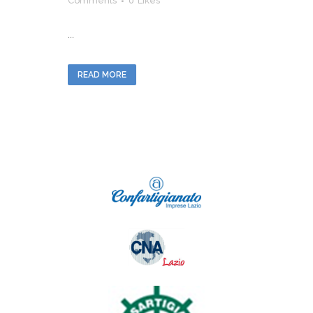
Comments
0
Likes
...
READ MORE