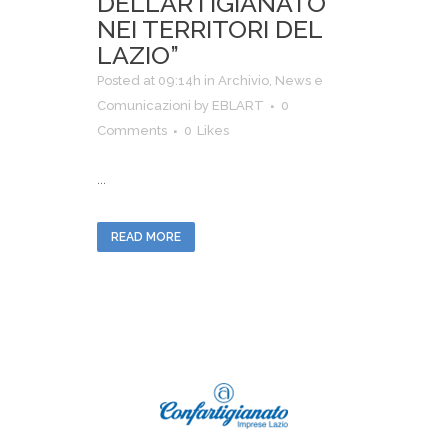
DELL’ARTIGIANATO
NEI TERRITORI DEL
LAZIO”
Posted at 09:14h
in
Archivio
,
News e
Comunicazioni
by
EBLART
0
Comments
0
Likes
...
READ MORE