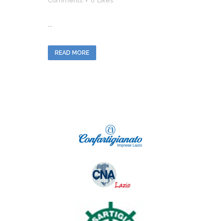
Comments
0
Likes
...
READ MORE