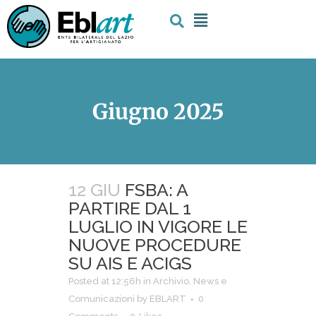
Giugno 2025
12 GIU
FSBA: A
PARTIRE DAL 1
LUGLIO IN VIGORE LE
NUOVE PROCEDURE
SU AIS E ACIGS
Posted at 12:56h
in
Archivio
,
News e
Comunicazioni
by
EBLART
0