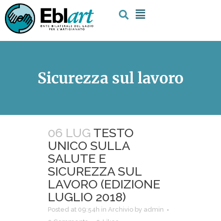
Sicurezza sul lavoro
06 LUG
TESTO
UNICO SULLA
SALUTE E
SICUREZZA SUL
LAVORO (EDIZIONE
LUGLIO 2018)
Posted at 09:54h
in
Archivio
by
admin