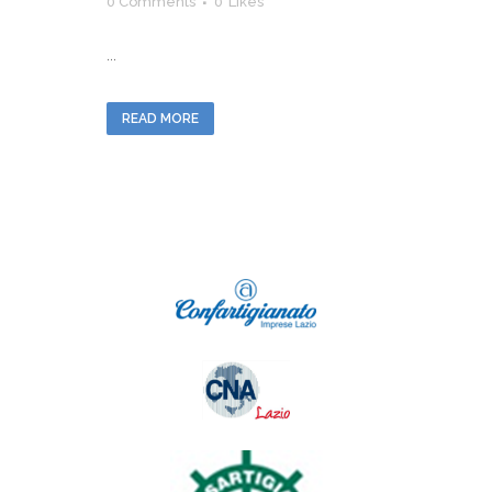
0 Comments
0
Likes
...
READ MORE