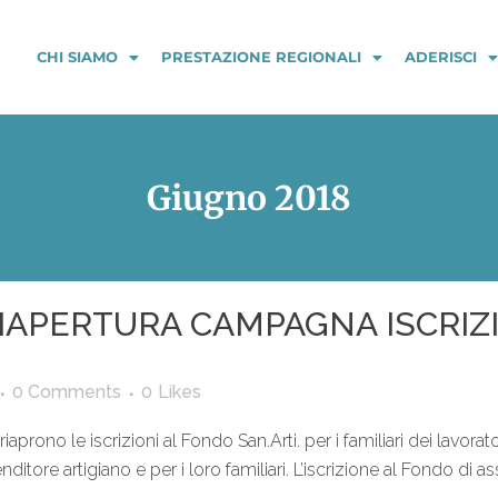
CHI SIAMO
PRESTAZIONE REGIONALI
ADERISCI
Giugno 2018
 RIAPERTURA CAMPAGNA ISCRI
0 Comments
0
Likes
prono le iscrizioni al Fondo San.Arti. per i familiari dei lavorator
nditore artigiano e per i loro familiari. L’iscrizione al Fondo di ass