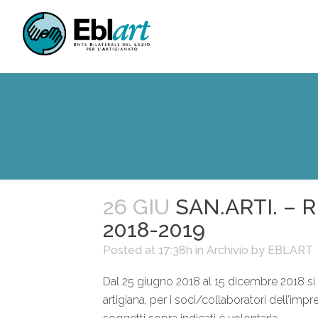
26 GIU
SAN.ARTI. –
2018-2019
Posted at 17:38h
in
Archivio
by
EBLART
Dal 25 giugno 2018 al 15 dicembre 2018 si ria
artigiana, per i soci/collaboratori dell’impre