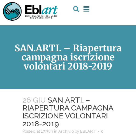
SAN.ARTI. – Riapertura
campagna iscrizione
volontari 2018-2019
26 GIU
SAN.ARTI. –
RIAPERTURA CAMPAGNA
ISCRIZIONE VOLONTARI
2018-2019
Posted at 17:38h
in
Archivio
by
EBLART
0