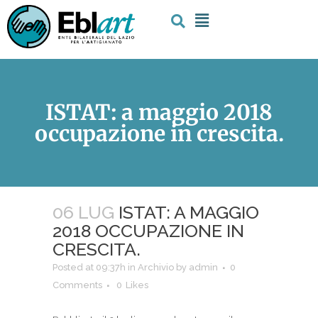
ISTAT: a maggio 2018
occupazione in crescita.
06 LUG
ISTAT: A MAGGIO
2018 OCCUPAZIONE IN
CRESCITA.
Posted at 09:37h
in
Archivio
by
admin
0
Comments
0
Likes