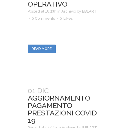
OPERATIVO
Posted at 18:23h
in
Archivio
by
EBLART
0 Comments
0
Likes
...
READ MORE
01 DIC
AGGIORNAMENTO
PAGAMENTO
PRESTAZIONI COVID
19
Posted at 14:02h
in
Archivio
by
EBLART