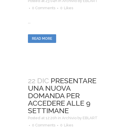
Posted at 23:04h
in
Archivio
by
EBLART
0 Comments
0
Likes
...
READ MORE
22 DIC
PRESENTARE
UNA NUOVA
DOMANDA PER
ACCEDERE ALLE 9
SETTIMANE
Posted at 12:20h
in
Archivio
by
EBLART
0 Comments
0
Likes