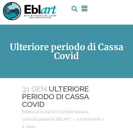
Ulteriore periodo di Cassa
Covid
31 GEN
ULTERIORE
PERIODO DI CASSA
COVID
Posted at 11:59h
in
Archivio
,
News e
Comunicazioni
by
EBLART
0 Comments
0
Likes