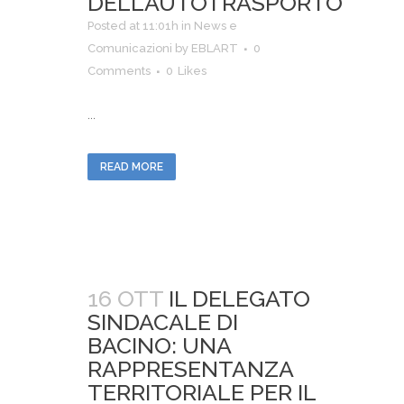
DELL’AUTOTRASPORTO
Posted at 11:01h
in
News e
Comunicazioni
by
EBLART
0
Comments
0
Likes
...
READ MORE
16 OTT
IL DELEGATO
SINDACALE DI
BACINO: UNA
RAPPRESENTANZA
TERRITORIALE PER IL