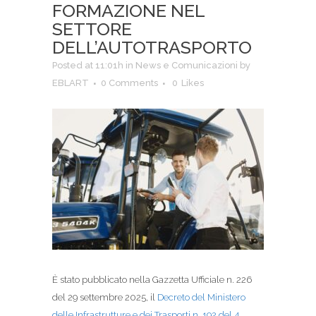
FORMAZIONE NEL
SETTORE
DELL’AUTOTRASPORTO
Posted at 11:01h
in
News e Comunicazioni
by
EBLART
0 Comments
0
Likes
È stato pubblicato nella Gazzetta Ufficiale n. 226
del 29 settembre 2025, il
Decreto del Ministero
delle Infrastrutture e dei Trasporti n. 192 del 4