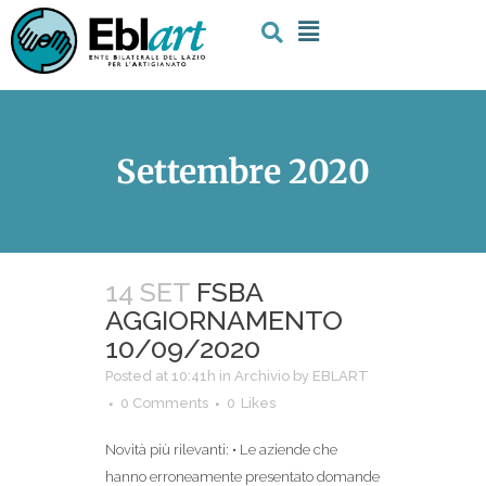
Settembre 2020
14 SET
FSBA
AGGIORNAMENTO
10/09/2020
Posted at 10:41h
in
Archivio
by
EBLART
0 Comments
0
Likes
Novità più rilevanti: • Le aziende che
hanno erroneamente presentato domande