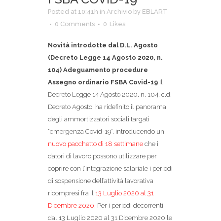
Posted at 10:41h
in
Archivio
by
EBLART
0 Comments
0
Likes
Novità introdotte dal D.L. Agosto
(Decreto Legge 14 Agosto 2020, n.
104)
Adeguamento procedure
Assegno ordinario FSBA Covid-19
Il
Decreto Legge 14 Agosto 2020, n. 104, c.d.
Decreto Agosto, ha ridefinito il panorama
degli ammortizzatori sociali targati
“emergenza Covid-19”, introducendo un
nuovo pacchetto di 18 settimane
che i
datori di lavoro possono utilizzare per
coprire con l’integrazione salariale i periodi
di sospensione dell’attività lavorativa
ricompresi fra il
13 Luglio 2020 al 31
Dicembre 2020.
Per i periodi decorrenti
dal 13 Luglio 2020 al 31 Dicembre 2020 le