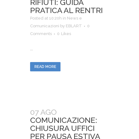
RIFIUTI: GUIDA
PRATICA AL RENTRI
Posted at 10:20h
in
News e
Comunicazioni
by
EBLART
0
Comments
0
Likes
...
READ MORE
07 AGO
COMUNICAZIONE:
CHIUSURA UFFICI
PER PAUSA ESTIVA