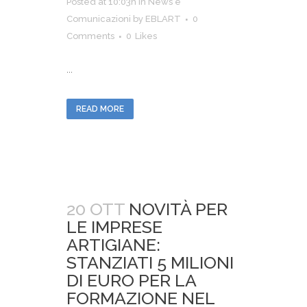
Posted at 10:03h
in
News e
Comunicazioni
by
EBLART
0
Comments
0
Likes
...
READ MORE
20 OTT
NOVITÀ PER
LE IMPRESE
ARTIGIANE:
STANZIATI 5 MILIONI
DI EURO PER LA
FORMAZIONE NEL