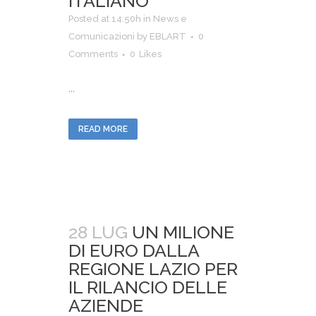
ITALIANO
Posted at 14:50h
in
News e
Comunicazioni
by
EBLART
0
Comments
0
Likes
...
READ MORE
28 LUG
UN MILIONE
DI EURO DALLA
REGIONE LAZIO PER
IL RILANCIO DELLE
AZIENDE