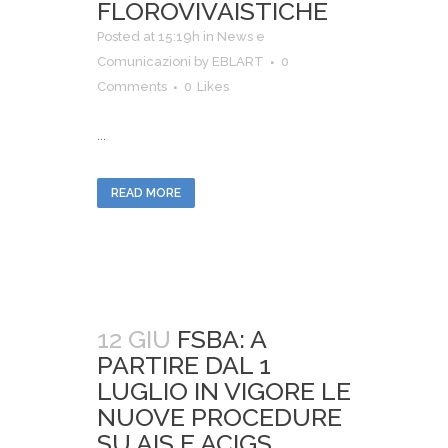
FLOROVIVAISTICHE
Posted at 15:19h
in
News e
Comunicazioni
by
EBLART
0
Comments
0
Likes
...
READ MORE
12 GIU
FSBA: A
PARTIRE DAL 1
LUGLIO IN VIGORE LE
NUOVE PROCEDURE
SU AIS E ACIGS