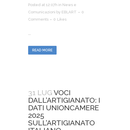
Posted at 12:07h
in
News e
Comunicazioni
by
EBLART
0
Comments
0
Likes
...
READ MORE
31 LUG
VOCI
DALL’ARTIGIANATO: I
DATI UNIONCAMERE
2025
SULL’ARTIGIANATO