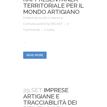
TERRITORIALE PER IL
MONDO ARTIGIANO
Posted at 10:20h
in
News e
Comunicazioni
by
EBLART
0
Comments
0
Likes
...
READ MORE
29 SET
IMPRESE
ARTIGIANE E
TRACCIABILITÀ DEI