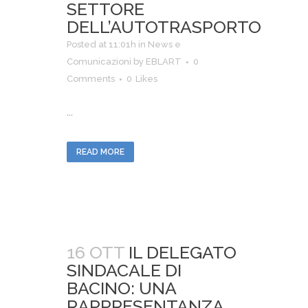
SETTORE
DELL’AUTOTRASPORTO
Posted at 11:01h
in
News e
Comunicazioni
by
EBLART
0
Comments
0
Likes
...
READ MORE
16 OTT
IL DELEGATO
SINDACALE DI
BACINO: UNA
RAPPRESENTANZA