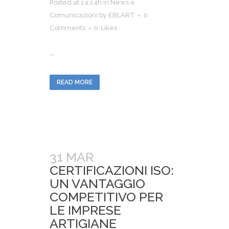
Posted at 14:14h
in
News e
Comunicazioni
by
EBLART
0
Comments
0
Likes
...
READ MORE
31 MAR
CERTIFICAZIONI ISO:
UN VANTAGGIO
COMPETITIVO PER
LE IMPRESE
ARTIGIANE