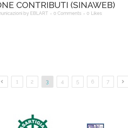
NE CONTRIBUTI (SINAWEB)
unicazioni
by
EBLART
0 Comments
0
Likes
1
2
3
4
5
6
7