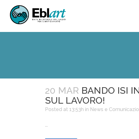
20 MAR
BANDO ISI I
SUL LAVORO!
Posted at 13:53h
in
News e Comunicazio
...