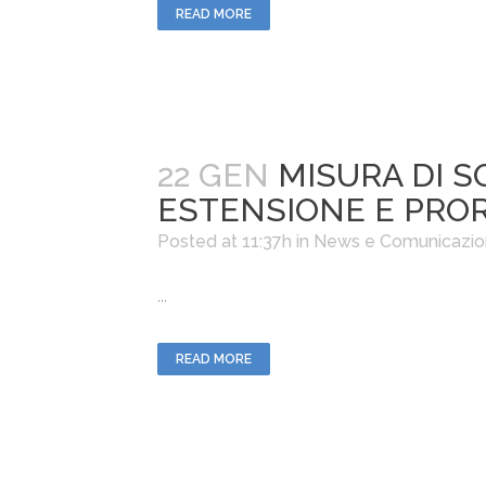
READ MORE
22 GEN
MISURA DI S
ESTENSIONE E PROR
Posted at 11:37h
in
News e Comunicazio
...
READ MORE