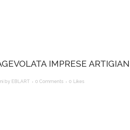
 AGEVOLATA IMPRESE ARTIGIA
ni
by
EBLART
0 Comments
0
Likes