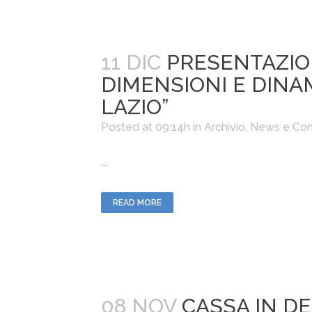
11 DIC
PRESENTAZION
DIMENSIONI E DINAM
LAZIO”
Posted at 09:14h
in
Archivio
,
News e Com
...
READ MORE
08 NOV
CASSA IN D