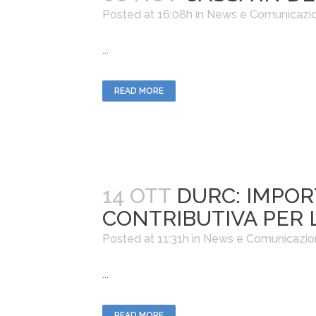
Posted at 16:08h
in
News e Comunicazio
...
READ MORE
14 OTT
DURC: IMPOR
CONTRIBUTIVA PER 
Posted at 11:31h
in
News e Comunicazio
...
READ MORE