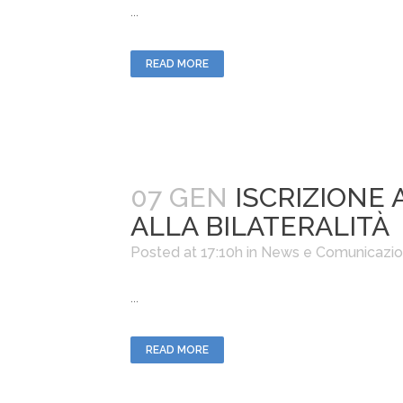
...
READ MORE
07 GEN
ISCRIZIONE
ALLA BILATERALITÀ
Posted at 17:10h
in
News e Comunicazio
...
READ MORE