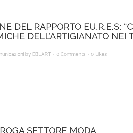
E DEL RAPPORTO EU.R.E.S: “
ICHE DELL’ARTIGIANATO NEI 
unicazioni
by
EBLART
0 Comments
0
Likes
EROGA SETTORE MODA