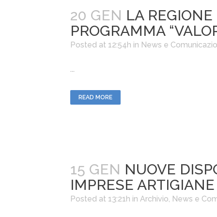
20 GEN
LA REGIONE 
PROGRAMMA “VALOR
Posted at 12:54h
in
News e Comunicazio
...
READ MORE
15 GEN
NUOVE DISPO
IMPRESE ARTIGIANE
Posted at 13:21h
in
Archivio
,
News e Com