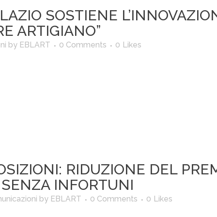
LAZIO SOSTIENE L’INNOVAZIO
E ARTIGIANO”
ni
by
EBLART
0 Comments
0
Likes
SIZIONI: RIDUZIONE DEL PREM
 SENZA INFORTUNI
unicazioni
by
EBLART
0 Comments
0
Likes