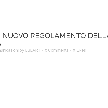
L NUOVO REGOLAMENTO DELL
A
unicazioni
by
EBLART
0 Comments
0
Likes