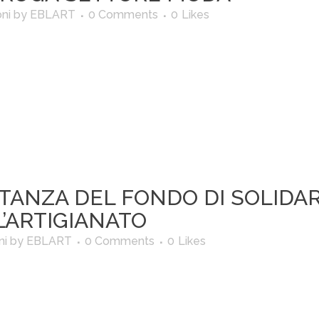
ni
by
EBLART
0 Comments
0
Likes
TANZA DEL FONDO DI SOLIDAR
L’ARTIGIANATO
ni
by
EBLART
0 Comments
0
Likes