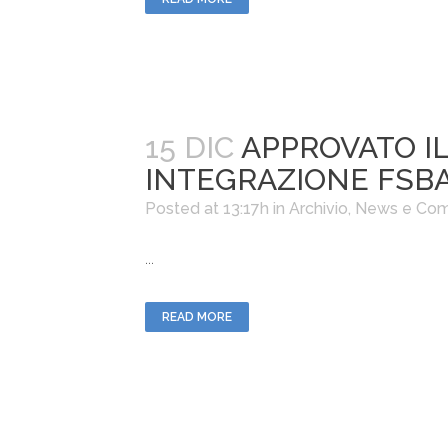
15 DIC
APPROVATO I
INTEGRAZIONE FSB
Posted at 13:17h
in
Archivio
,
News e Com
...
READ MORE